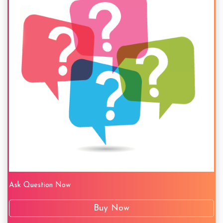
Ask Question Now
Buy Now