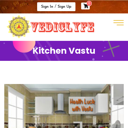
0
/
Sign In
Sign Up
Kitchen Vastu